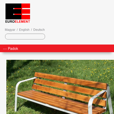
Magyar
/
English
/
Deutsch