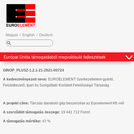
Magyar
/
English
/
Deutsch
GINOP_PLUSZ-1.2.1-21-2021-00724
A kedvezményezett neve:
EUROELEMENT Szerkezetielem-gyártó,
Felületkezelő, Ipari és Szolgáltató Korlátolt Felelősségű Társaság
A projekt címe:
Tárcsás daraboló gép beszerzése az Euroelement Kft.-nél
A szerződött támogatás összege:
19 441 712
Forint
45 %
A támogatás mértéke: