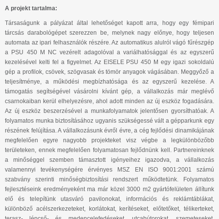
A projekt tartalma:
Társaságunk a pályázat által lehetőséget kapott arra, hogy egy fémipari
tárcsás darabológépet szerezzen be, melynek nagy előnye, hogy teljesen
automata az ipari felhasználók részére. Az automatikus alulról vágó fűrészgép
a PSU 450 M NC vezérelt adagolóval a variálhatósággal és az egyszerű
kezelésével kelti fel a figyelmet. Az EISELE PSU 450 M egy igazi sokoldalú
gép a profilok, csövek, szögvasak és tömör anyagok vágásában. Meggyőző a
teljesítménye, a működési megbízhatósága és az egyszerű kezelése. A
támogatás segítségével vásárolni kívánt gép, a vállalkozás már meglévő
csarnokaiban kerül elhelyezésre, ahol adott minden az új eszköz fogadására.
Az új eszköz beszerzésével a munkafolyamatok jelentősen gyorsíthatóak. A
folyamatos munka biztosításához ugyanis szükségessé vált a gépparkunk egy
részének felújítása. A vállalkozásunk évről évre, a cég fejlődési dinamikájának
megfelelően egyre nagyobb projekteket visz végbe a legkülönbözőbb
területeken, ennek megfelelően folyamatosan fejlődnünk kell. Partnereinknek
a minőséggel szemben támasztott igényeihez igazodva, a vállalkozás
valamennyi tevékenységére érvényes MSZ EN ISO 9001:2001 számú
szabvány szerinti minőségbiztosítási rendszert működtetünk. Folyamatos
fejlesztéseink eredményeként ma már közel 3000 m2 gyártófelületen állítunk
elő és telepítünk utasváró pavilonokat, információs és reklámtáblákat,
különböző acélszerkezeteket, korlátokat, kerítéseket, előtetőket, télikerteket,
terasz- lépcső- és medencelefedéseket, utcabútorokat, szemeteseket,